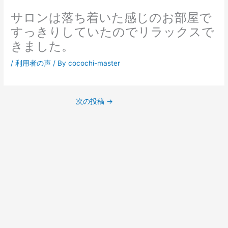
内
サロンは落ち着いた感じのお部屋で
容
を
すっきりしていたのでリラックスで
ス
きました。
キ
ッ
/
利用者の声
/ By
cocochi-master
プ
次の投稿
→